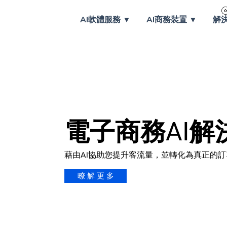
AI軟體服務 ▼
AI商務裝置 ▼
解
電子商務AI解
藉由AI協助您提升客流量，並轉化為真正的訂
暸 解 更 多