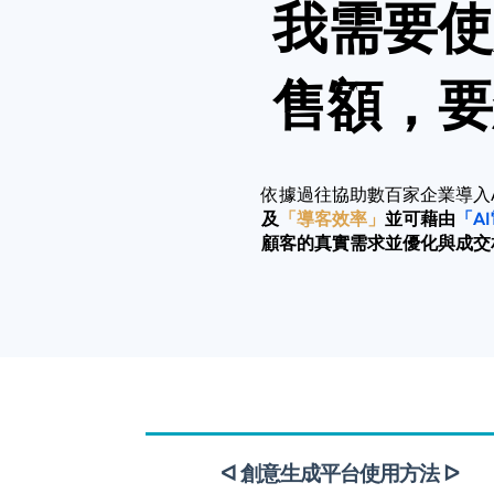
我需要使
售額，要
依據過往協助數百家企業導入
及
「導客效率」
並可藉由
「A
顧客的真實需求並優化與成交
ᐊ 創意生成平台使用方法 ᐅ