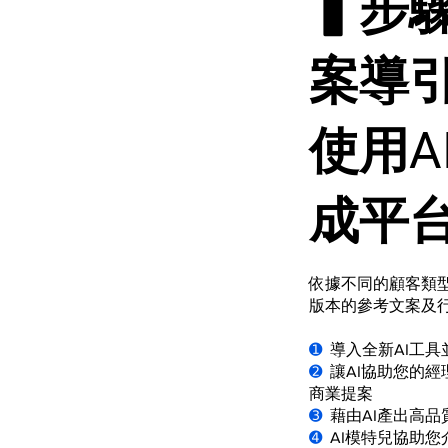
▍步
案導
使用A
成平
依據不同的顧客類型
版本的參考文案及
➊
導入全新AI工具
➋
讓AI協助您的經
商業提案
➌
藉由AI產出高品
➍
AI模特兒協助您