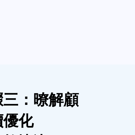
驟三：暸解顧
續優化