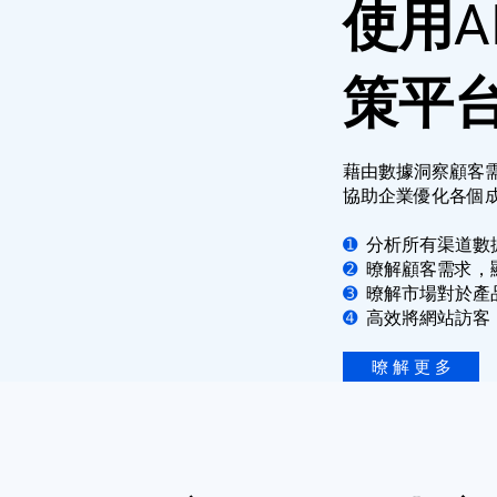
使用A
策平
藉由數據洞察顧客
協助企業優化各個
➊
分析所有渠道數
➋
暸解顧客需求，
➌
暸解市場對於產
➍
高效將網站訪客
暸 解 更 多