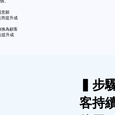
單價。
買意願
進而提升成
轉換為顧客
法提升成
▍步
客持