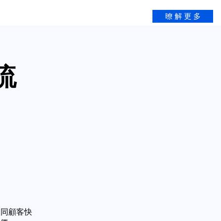
暸 解 更 多
流
不同顧客快